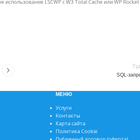
 использование LSCWP с W3 Total Cache или WP Rocket
Ту
SQL-запр
МЕНЮ
Услуги
Контакты
Карта сайта
Политика Cookie
Публичный договор (оферта)