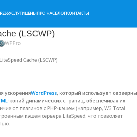
RESS
УСЛУГИ
ЦЕНЫ
ПРО НАС
БЛОГ
КОНТАКТЫ
ache (LSCWP)
WPPro
LiteSpeed Cache (LSCWP)
ля ускорения
WordPress
, который использует серверн
TML
-копий динамических страниц, обеспечивая их
ичие от плагинов с PHP-кэшем (например, W3 Total
троенным кэшем сервера LiteSpeed, что позволяет
тью.