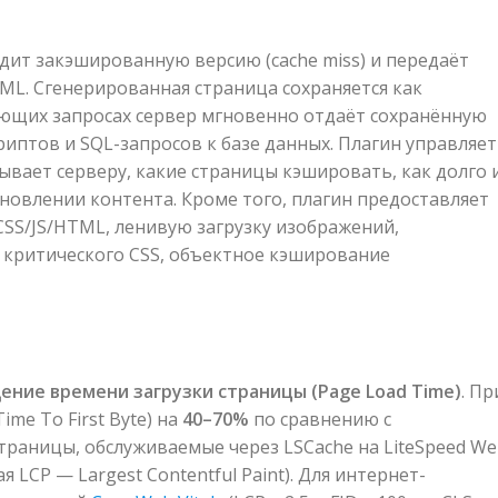
дит закэшированную версию (cache miss) и передаёт
ML. Сгенерированная страница сохраняется как
ующих запросах сервер мгновенно отдаёт сохранённую
риптов и SQL-запросов к базе данных. Плагин управляет
ывает серверу, какие страницы кэшировать, как долго 
новлении контента. Кроме того, плагин предоставляет
SS/JS/HTML, ленивую загрузку изображений,
 критического CSS, объектное кэширование
ение времени загрузки страницы (
Page
Load
Time
)
. Пр
me To First Byte) на
40–70%
по сравнению с
раницы, обслуживаемые через LSCache на LiteSpeed W
я LCP — Largest Contentful Paint). Для интернет-