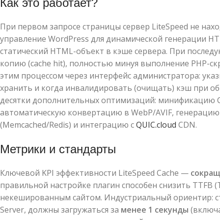
Как это работает?
При первом запросе страницы сервер LiteSpeed не нахо
управление WordPress для динамической генерации HT
статический HTML-объект в кэше сервера. При послед
копию (cache hit), полностью минуя выполнение PHP-ск
этим процессом через интерфейс администратора: указ
хранить и когда инвалидировать (очищать) кэш при об
десятки дополнительных оптимизаций: минификацию C
автоматическую конвертацию в WebP/AVIF, генерацию
(Memcached/Redis) и интеграцию с
QUIC.cloud
CDN.
Метрики и стандарты
Ключевой KPI эффективности LiteSpeed Cache —
сокращ
правильной настройке плагин способен снизить TTFB (Ti
некешированным сайтом. Индустриальный ориентир: ст
Server, должны загружаться за
менее 1 секунды
(включа