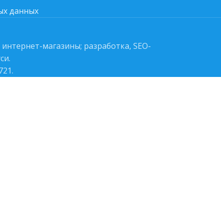
ых данных
 интернет-магазины; разработка, SEO-
си.
721.