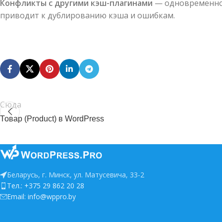
Конфликты с другими кэш-плагинами
— одновременное
приводит к дублированию кэша и ошибкам.
Сюда
Товар (Product) в WordPress
Беларусь, г. Минск, ул. Матусевича, 33-2
Тел.: +375 29 862 20 28
Email: info@wppro.by