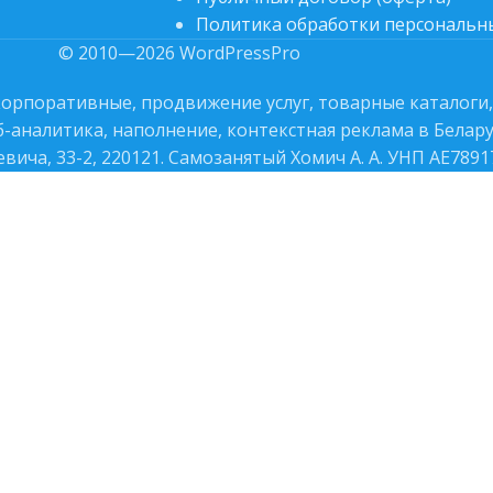
Политика обработки персональн
© 2010—2026 WordPressPro
 корпоративные, продвижение услуг, товарные каталоги,
-аналитика, наполнение, контекстная реклама в Белару
севича, 33-2, 220121. Самозанятый Хомич А. А. УНП AE7891