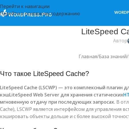
Перейти к навигации
Перейти к основному содержанию
WORDP
LiteSpeed C
Автор
Главная
База знаний
Что такое LiteSpeed Cache?
LiteSpeed
Cache
(
LSCWP
) — это комплексный плагин д
кэш
LiteSpeed
Web
Server
для хранения статических
H
мгновенную отдачу при последующих запросах.
В отл
Cache), LSCWP является интерфейсом для управления вс
кэшировать объекты дольше и с более высокой точнос