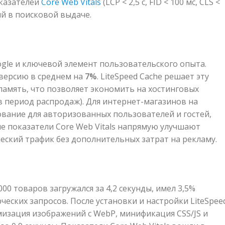
казателей
Core Web Vitals
(LCP < 2,5 с, FID < 100 мс, CLS <
ий в поисковой выдаче.
gle и ключевой элемент пользовательского опыта.
версию в среднем на
7%
. LiteSpeed Cache решает эту
 память, что позволяет экономить на хостинговых
в период распродаж). Для интернет-магазинов на
ание для авторизованных пользователей и гостей,
е показатели Core Web Vitals напрямую улучшают
еский трафик без дополнительных затрат на рекламу.
0 товаров загружался за 4,2 секунды, имел 3,5%
еских запросов. После установки и настройки LiteSpee
изация изображений с WebP, минификация CSS/JS и