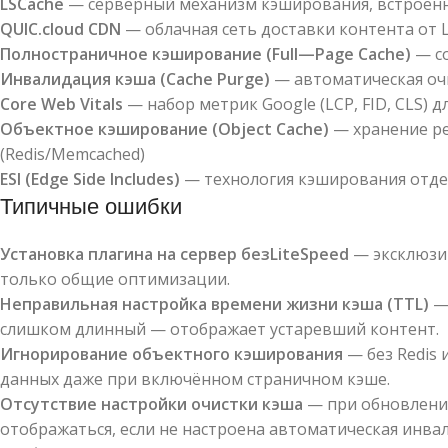
LSCache
— серверный механизм кэширования, встроенны
QUIC
.
cloud
CDN
— облачная сеть доставки контента от L
Полностраничное кэширование (
Full
—
Page
Cache
)
— со
Инвалидация кэша (
Cache
Purge
)
— автоматическая оч
Core
Web
Vitals
— набор метрик Google (LCP, FID, CLS) 
Объектное кэширование (
Object
Cache
)
— хранение ре
(Redis/Memcached)
ESI
(
Edge
Side
Includes
)
— технология кэширования отде
Типичные ошибки
Установка плагина на сервер без
LiteSpeed
— эксклюзив
только общие оптимизации.
Неправильная настройка времени жизни кэша (
TTL
)
— 
слишком длинный — отображает устаревший контент.
Игнорирование объектного кэширования
— без Redis
данных даже при включённом страничном кэше.
Отсутствие настройки очистки кэша
— при обновлени
отображаться, если не настроена автоматическая инва