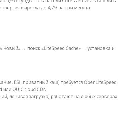
до 0,9 секунды. Показатели Core Web Vitals вошли в
конверсия выросла до 4,7% за три месяца.
 новый» → поиск «LiteSpeed Cache» → установка и
ние, ESI, приватный кэш) требуется OpenLiteSpeed,
d или QUIC.cloud CDN.
й, ленивая загрузка) работают на любых серверах