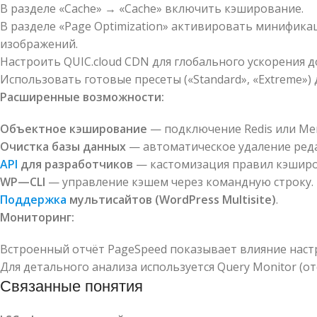
В разделе «Cache» → «Cache» включить кэширование.
В разделе «Page Optimization» активировать минифика
изображений.
Настроить QUIC.cloud CDN для глобального ускорения д
Использовать готовые пресеты («Standard», «Extreme»)
Расширенные возможности:
Объектное кэширование
— подключение Redis или Mem
Очистка базы данных
— автоматическое удаление реда
API
для разработчиков
— кастомизация правил кэширо
WP
—
CLI
— управление кэшем через командную строку.
Поддержка
мультисайтов (WordPress Multisite)
.
Мониторинг:
Встроенный отчёт PageSpeed показывает влияние наст
Для детального анализа используется Query Monitor (от
Связанные понятия