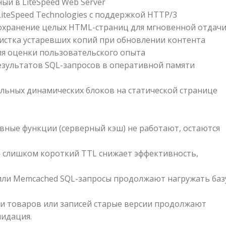
й в LiteSpeed Web Server
iteSpeed Technologies с поддержкой HTTP/3
хранение целых HTML-страниц для мгновенной отдач
истка устаревших копий при обновлении контента
для оценки пользовательского опыта
зультатов SQL-запросов в оперативной памяти
льных динамических блоков на статической странице
ные функции (серверный кэш) не работают, остаются
слишком короткий TTL снижает эффективность,
 или Memcached SQL-запросы продолжают нагружать баз
и товаров или записей старые версии продолжают
лидация.